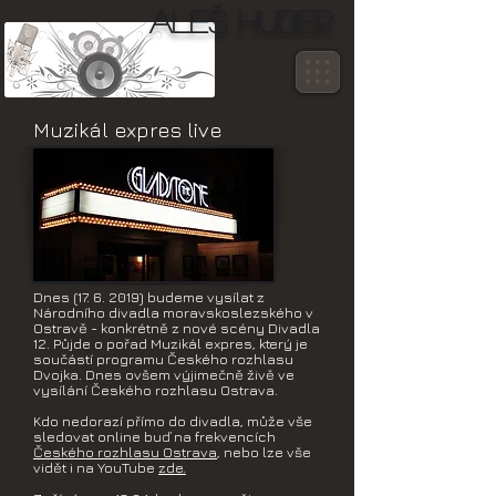
Aleš Huber
Muzikál expres live
Dnes
(17. 6. 2019)
budeme vysílat z
Národního divadla moravskoslezského v
Ostravě - konkrétně z nové scény Divadla
12. Půjde o pořad Muzikál expres, který je
součástí programu Českého rozhlasu
Dvojka. Dnes ovšem výjimečně živě ve
vysílání Českého rozhlasu Ostrava.
Kdo nedorazí přímo do divadla, může vše
sledovat online buď na frekvencích
Českého rozhlasu Ostrava
, nebo lze vše
vidět i na YouTube
zde.