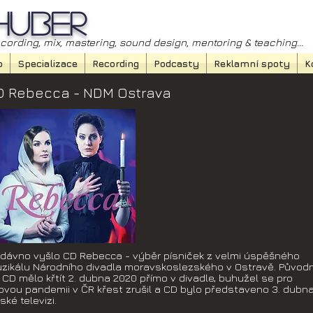
Huber
cording, mix, mastering, sound design, mentoring & teaching...
o
Specializace
Recording
Podcasty
Reklamní spoty
K
D Rebecca - NDM Ostrava
dávno vyšlo CD Rebecca - výběr písniček z velmi úspěšného
zikálu Národního divadla moravskoslezského v Ostravě. Původ
 CD mělo křtít 2. dubna 2020 přímo v divadle, buhužel se pro
rovou pandemii v ČR křest zrušil a CD bylo představeno 3. dubna
ské televizi.