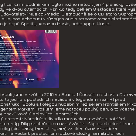
ky licenčním podmínkám bylo možno natočit jen 4 písničky, ovš
dy ve dvou alternacích. Vzniklo tedy celkem 8 skladeb, které vyš
vydavatelství Musical-media. Distribučně se o CD stará
Suprap
e si jej poslechnout i v různých audio streamovacích platformác
ko je např. Spotify, Amazon Music, nebo Apple Music...
táčeli jsme v květnu 2019 ve Studiu 1 Českého rozhlasu Ostrava
lo to jedno z posledních natáčení v legendární režii R1 před
konstrukcí. Spolu s kolegou hudebním režisérem Františkem Mix
rigentem Markem Prášilem jsme natáčeli pouhý den, a to včetně
aybacků vokálů sólových i sborových.
lý orchestr Národního divadla moravskoslezského natáčel
hromady. Díky společnému nahrávání složky symfonické i rock
tmiky (bicí, baskytara, el. kytara) vznikla různá akustická
kalí. Ta vedla k přeslechům rockové složky na mikrofonech