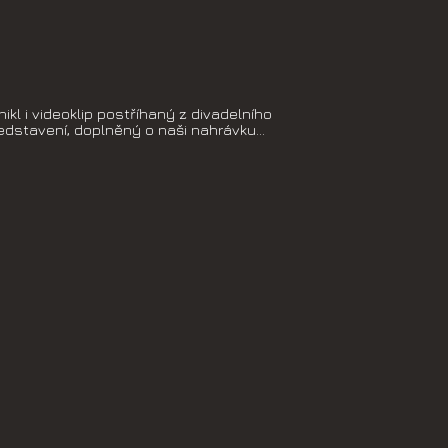
nikl i videoklip postříhaný z divadelního
edstavení, doplněný o naši nahrávku...