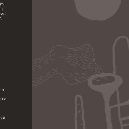
em
ly
hon
,
h,
 a
ou a
ové