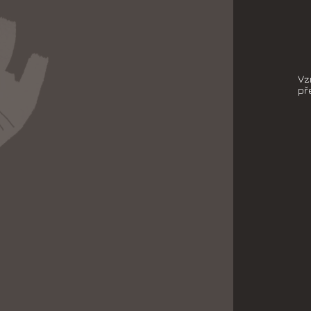
Vz
př