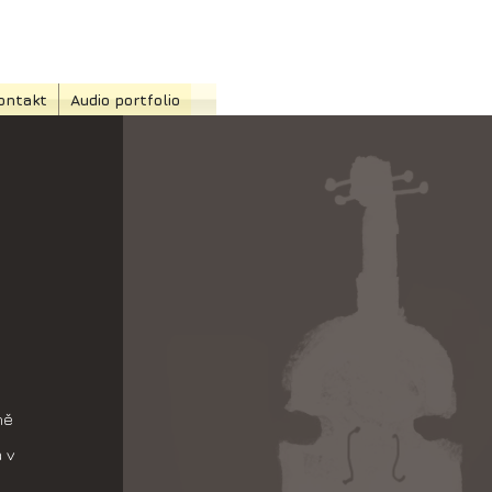
ontakt
Audio portfolio
ně
 v