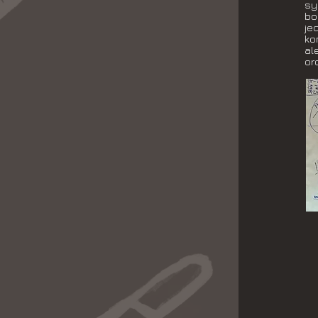
sy
bo
je
ko
al
or