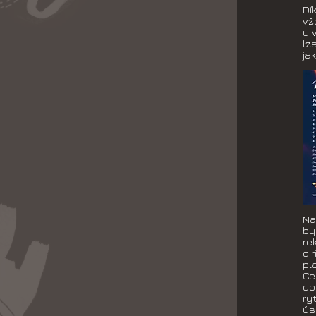
Dí
vž
u 
lz
ja
Na
by
re
di
pl
Ce
do
ry
ús