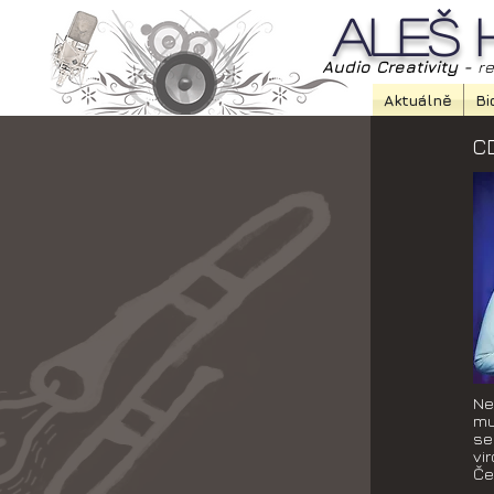
Aleš 
Audio Creativity -
re
Aktuálně
Bi
C
Ne
mu
se
vi
Če