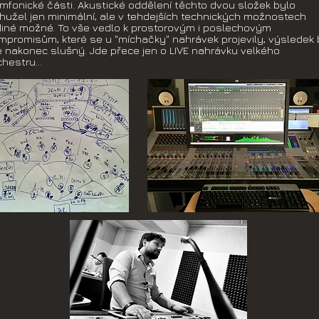
mfonické části. Akustické oddělení těchto dvou složek bylo
hužel jen minimální, ale v tehdejších technických možnostech
diné možné. To vše vedlo k prostorovým i poslechovým
mpromisům, které se u "míchačky" nahrávek projevily, výsledek 
e nakonec slušný. Jde přece jen o LIVE nahrávku velkého
chestru...