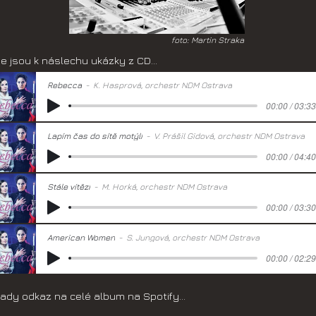
foto: Martin Straka
e jsou k náslechu ukázky z CD...
Rebecca
K. Hasprová, orchestr NDM Ostrava
00:00 / 03:33
Lapím čas do sítě motýlí
V. Prášil Gidová, orchestr NDM Ostrava
00:00 / 04:40
Stále vítězí
M. Horká, orchestr NDM Ostrava
00:00 / 03:30
American Women
S. Jungová, orchestr NDM Ostrava
00:00 / 02:29
tady odkaz na celé album na Spotify...